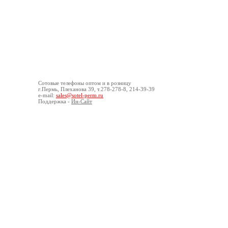
© ООО «Сотел», 2008-2016
О компании
Конта
Сотовые
телефоны оптом
и в розницу
г.Пермь, Плеханова 39, т.278-278-8, 214-39-39
e-mail:
sales@sotel-perm.ru
Поддержка -
Ин-Сайт