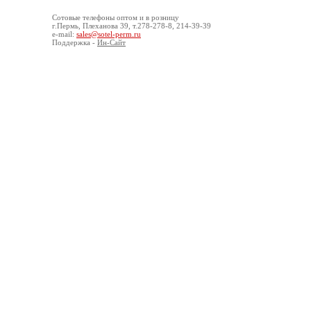
Сотовые
телефоны оптом
и в розницу
г.Пермь, Плеханова 39, т.278-278-8, 214-39-39
e-mail:
sales@sotel-perm.ru
Поддержка -
Ин-Сайт