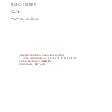
8 (342) 250-90-54
Сайт:
www.pro-service.su
© ООО «Сотел», 2008-2016
О компании
Конта
Сотовые
телефоны оптом
и в розницу
г.Пермь, Плеханова 39, т.278-278-8, 214-39-39
e-mail:
sales@sotel-perm.ru
Поддержка -
Ин-Сайт